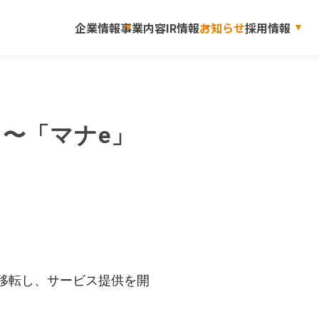
企業情報
事業内容
IR情報
お知らせ
採用情報
転 〜「マナe」
設へ移転し、サービス提供を開