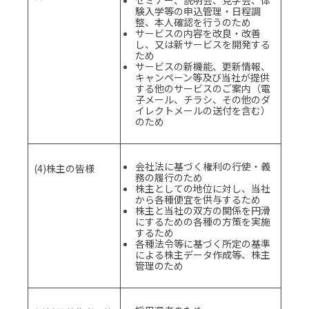
セミナー、説明会、見学会、体
験入学等の申込管理・日程調
整、本人確認を行うのため
サービスの内容を改良・改善
し、又は新サービスを開発する
ため
サービスの新機能、更新情報、
キャンペーン等及び当社が提供
する他のサービスのご案内（電
子メール、チラシ、その他のダ
イレクトメールの送付を含む）
のため
会社法に基づく権利の行使・義
(4)株主の皆様
務の履行のため
株主としての地位に対し、当社
から各種便宜を供与するため
株主と当社の双方の関係を円滑
にするための各種の方策を実施
するため
各種法令等に基づく所定の基準
による株主データ作成等、株主
管理のため