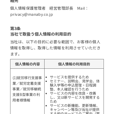
絡先
個人情報保護管理者 経営管理部長 Mail：
privacy@manaby.co.jp
第3条
当社で取扱う個人情報の利用目的
当社は、以下の目的に必要な範囲で、お客様の個⼈
情報を取得し、取得した情報を利用させていただき
ます。
個人情報の内容
個人情報の利用目的
サービスを提供するため
(1)就労移行支援事
セミナー、説明会、見学会、体
業／就労定着支援
験入学等の申込管理・日程調
事業／就労移継続
整、本人確認を行うため
サービスの内容を改良・改善
支援B型事業の利
し、又は新サービスを開発する
用者様情報
ため
サービスの新機能、更新情報、
キャンペーン等及び当社が提供
する他のサービスのご案内（電