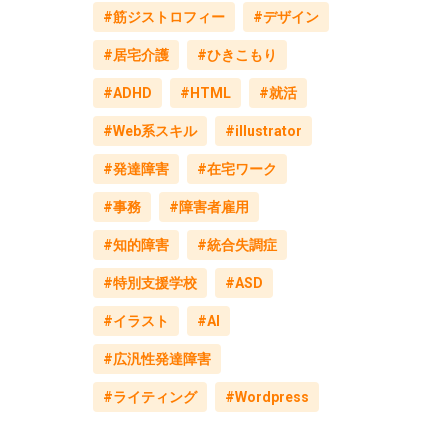
#筋ジストロフィー
#デザイン
#居宅介護
#ひきこもり
#ADHD
#HTML
#就活
#Web系スキル
#illustrator
#発達障害
#在宅ワーク
#事務
#障害者雇用
#知的障害
#統合失調症
#特別支援学校
#ASD
#イラスト
#AI
#広汎性発達障害
#ライティング
#Wordpress