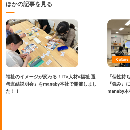
ほかの記事を見る
Culture
福祉のイメージが変わる！IT×人材×福祉 選
「個性持ち
考直結説明会」をmanaby本社で開催しまし
『強み』
た！！
manab