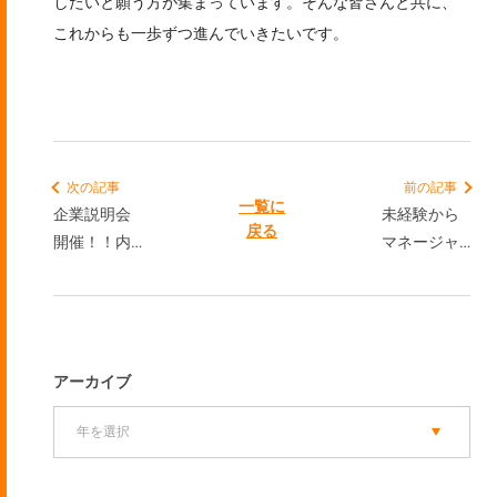
したいと願う方が集まっています。そんな皆さんと共に、
これからも一歩ずつ進んでいきたいです。
次の記事
前の記事
一覧に
企業説明会
未経験から
戻る
開催！！内
マネージャ
定直結のグ
ーへ。対話
ループワー
文化の中
クに取り組
で、自分ら
みました！
しく力を発
揮できる場
アーカイブ
所づくり
を。